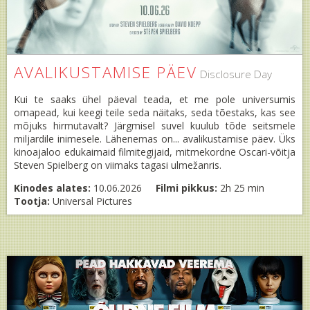
AVALIKUSTAMISE PÄEV
Disclosure Day
Kui te saaks ühel päeval teada, et me pole universumis
omapead, kui keegi teile seda näitaks, seda tõestaks, kas see
mõjuks hirmutavalt? Järgmisel suvel kuulub tõde seitsmele
miljardile inimesele. Lähenemas on... avalikustamise päev. Üks
kinoajaloo edukaimaid filmitegijaid, mitmekordne Oscari-võitja
Steven Spielberg on viimaks tagasi ulmežanris.
Kinodes alates:
10.06.2026
Filmi pikkus:
2h 25 min
Tootja:
Universal Pictures