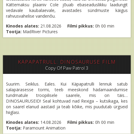
Kättemaksu plaaniv Cole jõuab ebaseaduslikku laadungit
vedavale kaubalaevale, avastades sündmuste käigus
rahvusvahelise vandenõu.
Kinodes alates:
21.08.2026
Filmi pikkus:
0h 00 min
Tootja:
MadRiver Pictures
KÄPAPATRULL: DINOSAURUSE FILM
Copy Of Paw Patrol 3
Suurim. Seiklus. Eales. Kui Käpapatrulli lennuk satub
salapärasesse tormi, teeb meeskond hädamaandumise
tundmatule troopilisele saarele, mis on täis…
DINOSAURUSEID! Seal kohtuvad nad Rexiga – kutsikaga, kes
on saarel elanud aastaid ja teab kõike, mis puudutab ürgseid
hiiglasi.
Kinodes alates:
14.08.2026
Filmi pikkus:
0h 00 min
Tootja:
Paramount Animation