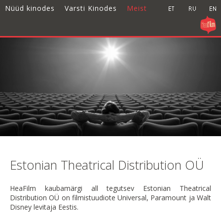
Nüüd kinodes
Varsti Kinodes
Meist
Estonian Theatrical Distribution OÜ
HeaFilm kaubamärgi all tegutsev Estonian Theatrical
Distribution OÜ on filmistuudiote Universal, Paramount ja Walt
Disney levitaja Eestis.