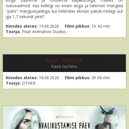
kõige suurema ja tõsisema väljakutsega, milleks on
nutiseadmed. Kas kellelgi on enam aega ja tahtmist mängida
"päris" mänguasjadega, kui helendav ekraan pakub midagi uut
iga 1,7 sekundi järel?
Kinodes alates:
19.06.2026
Filmi pikkus:
1h 42 min
Tootja:
Pixar Animation Studios
TUUL TÕUSEB
Kaze tachinu
Kinodes alates:
18.06.2026
Filmi pikkus:
2h 06 min
Tootja:
OTHER