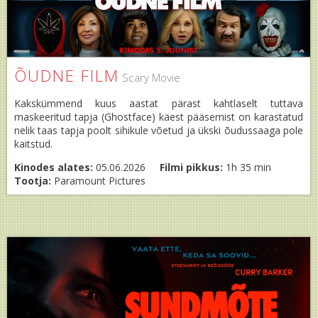
ÕUDNE FILM
Scary Movie
Kakskümmend kuus aastat pärast kahtlaselt tuttava
maskeeritud tapja (Ghostface) käest pääsemist on karastatud
nelik taas tapja poolt sihikule võetud ja ükski õudussaaga pole
kaitstud.
Kinodes alates:
05.06.2026
Filmi pikkus:
1h 35 min
Tootja:
Paramount Pictures