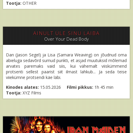
Tootja:
OTHER
AINULT ÜLE SINU LAIBA
Over Your Dead Body
Dan (Jason Segel) ja Lisa (Samara Weaving) on jõudnud oma
abieluga sedavõrd surnud punkti, et asjad muutuksid mõlemad
arvates paremaks vaid siis, kui vähemalt viiskümmend
protsenti sellest paarist siit ilmast lahkub... Ja seda teise
viiekümne protsendi käe läbi.
Kinodes alates:
15.05.2026
Filmi pikkus:
1h 45 min
Tootja:
XYZ Films