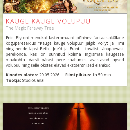
KAUGE KAUGE VÕLUPUU
The Magic Faraway Tree
Enid Blytoni menukal lasteromaanil põhinev fantaasiaküllane
kogupereseiklus "Kauge kauge võlupuu“ jälgib Pollyt ja Timi
ning nende lapsi Bethi, Joe'd ja Frani – tavalist tänapäevast
perekonda, kes on sunnitud kolima Inglismaa kaugesse
maakohta. Varsti pärast pere saabumist avastavad lapsed
võlupuu ning selle okstes elavad ekstsentrilised elanikud.
Kinodes alates:
29.05.2026
Filmi pikkus:
1h 50 min
Tootja:
StudioCanal