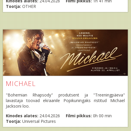
Kinodes alates:
24.04.2026
Filmi pikkus:
1h 41 min
Tootja:
OTHER
MICHAEL
"Bohemian Rhapsody" produtsent ja "Treeningpäeva"
lavastaja toovad ekraanile Popikuningaks ristitud Michael
Jacksoni loo.
Kinodes alates:
24.04.2026
Filmi pikkus:
0h 00 min
Tootja:
Universal Pictures