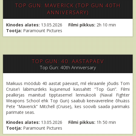
TOP GUN: MAVERICK (TOP GUN 40TH
ANNIVERSARY)
Kinodes alates:
13.05.2026
Filmi pikkus:
2h 10 min
Tootja:
Paramount Pictures
TOP GUN: 40. AASTAPÄEV
Top Gun: 40th Anniversary
Maikuus möödub 40 aastat päevast, mil ekraanile jõudis Tom
Cruise’i läbimurdeks kujunenud kassahitt “Top Gun”. Filmi
pealkirjas mainitud tipptasemel lennukooli (Naval Fighter
Weapons School ehk Top Gun) saabub keevavereline õhuäss
Pete “Maverick” Mitchell (Cruise), kes soovib saada parimaks
parimate seas.
Kinodes alates:
13.05.2026
Filmi pikkus:
1h 50 min
Tootja:
Paramount Pictures