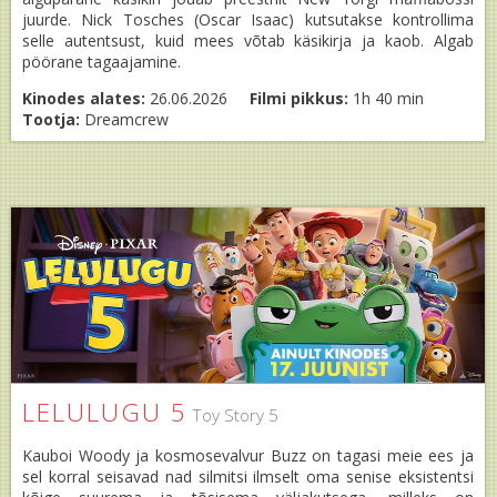
juurde. Nick Tosches (Oscar Isaac) kutsutakse kontrollima
selle autentsust, kuid mees võtab käsikirja ja kaob. Algab
pöörane tagaajamine.
Kinodes alates:
26.06.2026
Filmi pikkus:
1h 40 min
Tootja:
Dreamcrew
LELULUGU 5
Toy Story 5
Kauboi Woody ja kosmosevalvur Buzz on tagasi meie ees ja
sel korral seisavad nad silmitsi ilmselt oma senise eksistentsi