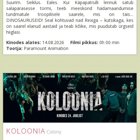
Suurim. Seiklus. Eales. Kui Käpapatrulli lennuk satub
salapärasesse tormi, teeb meeskond hädamaandumise
tundmatule troopilisele saarele, mis on täis…
DINOSAURUSEID! Seal kohtuvad nad Rexiga – kutsikaga, kes
on saarel elanud aastaid ja teab kõike, mis puudutab ürgseid
hiiglasi.
Kinodes alates:
14.08.2026
Filmi pikkus:
0h 00 min
Tootja:
Paramount Animation
KOLOONIA
Colony