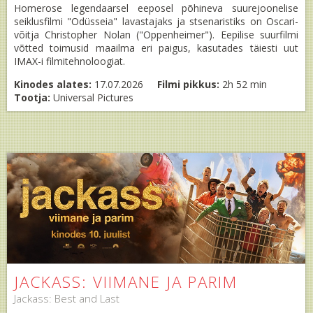
Homerose legendaarsel eeposel põhineva suurejoonelise
seiklusfilmi "Odüsseia" lavastajaks ja stsenaristiks on Oscari-
võitja Christopher Nolan ("Oppenheimer"). Eepilise suurfilmi
võtted toimusid maailma eri paigus, kasutades täiesti uut
IMAX-i filmitehnoloogiat.
Kinodes alates:
17.07.2026
Filmi pikkus:
2h 52 min
Tootja:
Universal Pictures
JACKASS: VIIMANE JA PARIM
Jackass: Best and Last