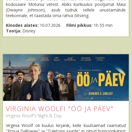
kodusaare Motunui vetest. Abiks kurikuulus pooljumal Maui
(Dwayne Johnson), asub tüdruk sellele unustamatule
teekonnale, et taastada oma rahva õitseng.
Kinodes alates:
10.07.2026
Filmi pikkus:
1h 55 min
Tootja:
Disney
VIRGINIA WOOLFI "ÖÖ JA PÄEV"
Virginia Woolf's Night & Day
Virginia Woolf oli kuulus kirjanik, kelle kuulsaimad raamatud
"Proua Dalloway" ja "Tuletorni juurde" ei olnud humoorikatest