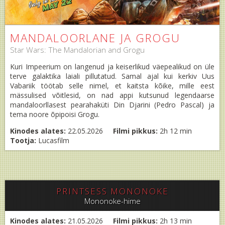
MANDALOORLANE JA GROGU
Star Wars: The Mandalorian and Grogu
Kuri Impeerium on langenud ja keiserlikud väepealikud on üle
terve galaktika laiali pillutatud. Samal ajal kui kerkiv Uus
Vabariik töötab selle nimel, et kaitsta kõike, mille eest
mässulised võitlesid, on nad appi kutsunud legendaarse
mandaloorllasest pearahaküti Din Djarini (Pedro Pascal) ja
tema noore õpipoisi Grogu.
Kinodes alates:
22.05.2026
Filmi pikkus:
2h 12 min
Tootja:
Lucasfilm
PRINTSESS MONONOKE
Mononoke-hime
Kinodes alates:
21.05.2026
Filmi pikkus:
2h 13 min