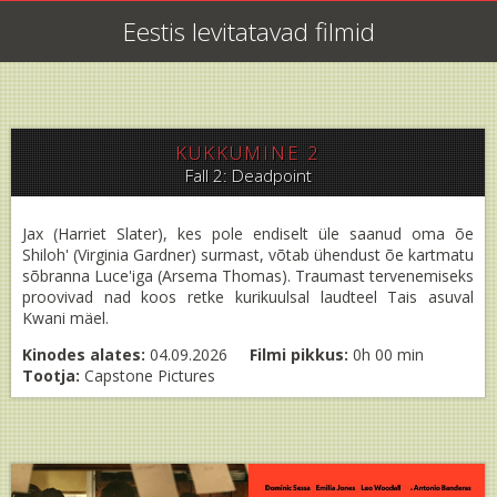
Eestis levitatavad filmid
KUKKUMINE 2
Fall 2: Deadpoint
Jax (Harriet Slater), kes pole endiselt üle saanud oma õe
Shiloh' (Virginia Gardner) surmast, võtab ühendust õe kartmatu
sõbranna Luce'iga (Arsema Thomas). Traumast tervenemiseks
proovivad nad koos retke kurikuulsal laudteel Tais asuval
Kwani mäel.
Kinodes alates:
04.09.2026
Filmi pikkus:
0h 00 min
Tootja:
Capstone Pictures