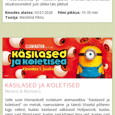
situatsioonidest just üleliia täis pikitud.
Kinodes alates:
03.07.2026
Filmi pikkus:
1h 35 min
Tootja:
WestEnd Films
KÄSILASED JA KOLETISED
Minions & Monsters
Selle suve tõenäoliselt oodatuim animaseiklus "Käsilased ja
koletised" on metsik, naeruväärne ja täiesti tõsielul põhinev
lugu sellest, kuidas käsilased vallutasid Hollywoodi, kuidas
neist said filmistaarid, kuidas nad kõigest ilma jäid, kuidas nad