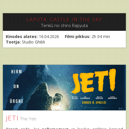
LAPUTA: CASTLE IN THE SKY
Tenkû no shiro Rapyuta
Kinodes alates:
16.04.2026
Filmi pikkus:
2h 04 min
Tootja:
Studio Ghibli
JETI
The Yeti