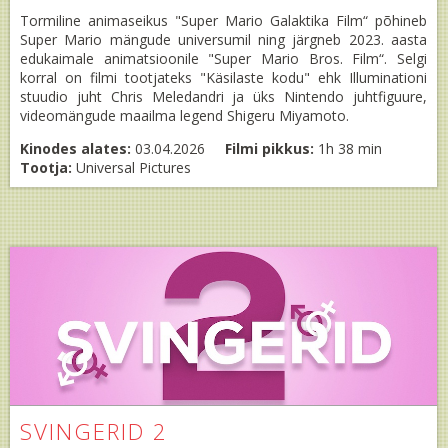
Tormiline animaseikus "Super Mario Galaktika Film“ põhineb
Super Mario mängude universumil ning järgneb 2023. aasta
edukaimale animatsioonile "Super Mario Bros. Film“. Selgi
korral on filmi tootjateks "Käsilaste kodu" ehk Illuminationi
stuudio juht Chris Meledandri ja üks Nintendo juhtfiguure,
videomängude maailma legend Shigeru Miyamoto.
Kinodes alates:
03.04.2026
Filmi pikkus:
1h 38 min
Tootja:
Universal Pictures
SVINGERID 2