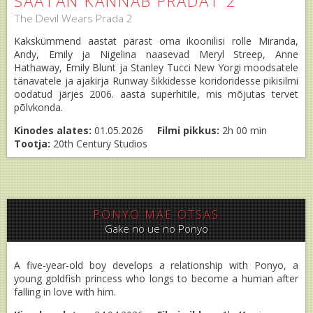
SAATAN KANNAB PRADAT 2
The Devil Wears Prada 2
Kakskümmend aastat pärast oma ikoonilisi rolle Miranda,
Andy, Emily ja Nigelina naasevad Meryl Streep, Anne
Hathaway, Emily Blunt ja Stanley Tucci New Yorgi moodsatele
tänavatele ja ajakirja Runway šikkidesse koridoridesse pikisilmi
oodatud järjes 2006. aasta superhitile, mis mõjutas tervet
põlvkonda.
Kinodes alates:
01.05.2026
Filmi pikkus:
2h 00 min
Tootja:
20th Century Studios
PONYO MÄE OTSAS
Gake no ue no Ponyo
A five-year-old boy develops a relationship with Ponyo, a
young goldfish princess who longs to become a human after
falling in love with him.