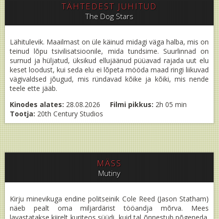
TÄHTEDEST JUHITUD
The Dog Stars
Lähitulevik. Maailmast on üle käinud midagi väga halba, mis on
teinud lõpu tsivilisatsioonile, mida tundsime. Suurlinnad on
surnud ja hüljatud, üksikud ellujäänud püüavad rajada uut elu
keset loodust, kui seda elu ei lõpeta mööda maad ringi liikuvad
vägivaldsed jõugud, mis ründavad kõike ja kõiki, mis nende
teele ette jääb.
Kinodes alates:
28.08.2026
Filmi pikkus:
2h 05 min
Tootja:
20th Century Studios
MÄSS
Mutiny
Kirju minevikuga endine politseinik Cole Reed (Jason Statham)
näeb pealt oma miljardärist tööandja mõrva. Mees
lavastatakse kiirelt kuriteos süüdi, kuid tal õnnestub põgeneda.