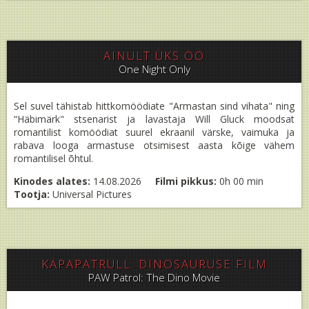
AINULT ÜKS ÖÖ
One Night Only
Sel suvel tähistab hittkomöödiate "Armastan sind vihata" ning
“Häbimärk" stsenarist ja lavastaja Will Gluck moodsat
romantilist komöödiat suurel ekraanil värske, vaimuka ja
rabava looga armastuse otsimisest aasta kõige vähem
romantilisel õhtul.
Kinodes alates:
14.08.2026
Filmi pikkus:
0h 00 min
Tootja:
Universal Pictures
KÄPAPATRULL: DINOSAURUSE FILM
PAW Patrol: The Dino Movie