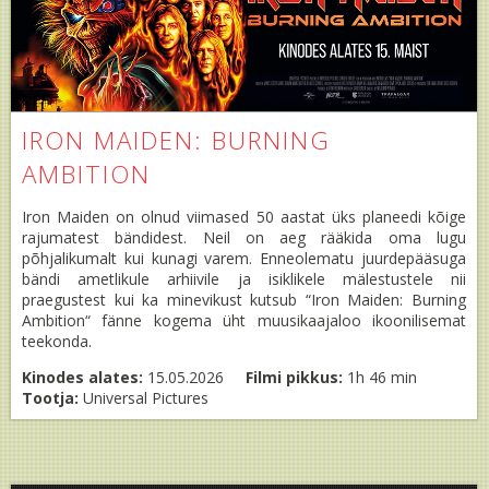
IRON MAIDEN: BURNING
AMBITION
Iron Maiden on olnud viimased 50 aastat üks planeedi kõige
rajumatest bändidest. Neil on aeg rääkida oma lugu
põhjalikumalt kui kunagi varem. Enneolematu juurdepääsuga
bändi ametlikule arhiivile ja isiklikele mälestustele nii
praegustest kui ka minevikust kutsub “Iron Maiden: Burning
Ambition“ fänne kogema üht muusikaajaloo ikoonilisemat
teekonda.
Kinodes alates:
15.05.2026
Filmi pikkus:
1h 46 min
Tootja:
Universal Pictures