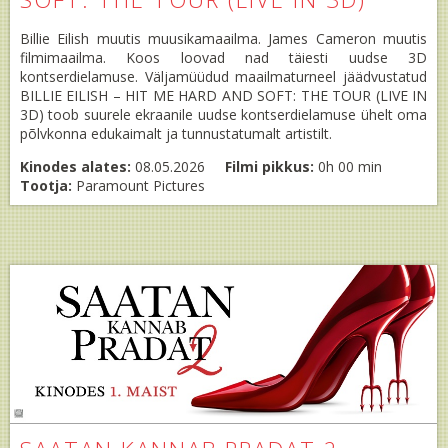
Billie Eilish muutis muusikamaailma. James Cameron muutis
filmimaailma. Koos loovad nad täiesti uudse 3D
kontserdielamuse. Väljamüüdud maailmaturneel jäädvustatud
BILLIE EILISH – HIT ME HARD AND SOFT: THE TOUR (LIVE IN
3D) toob suurele ekraanile uudse kontserdielamuse ühelt oma
põlvkonna edukaimalt ja tunnustatumalt artistilt.
Kinodes alates:
08.05.2026
Filmi pikkus:
0h 00 min
Tootja:
Paramount Pictures