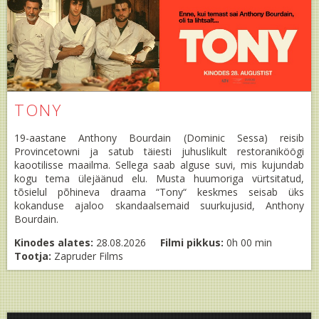
TONY
19-aastane Anthony Bourdain (Dominic Sessa) reisib
Provincetowni ja satub täiesti juhuslikult restoraniköögi
kaootilisse maailma. Sellega saab alguse suvi, mis kujundab
kogu tema ülejäänud elu. Musta huumoriga vürtsitatud,
tõsielul põhineva draama “Tony“ keskmes seisab üks
kokanduse ajaloo skandaalsemaid suurkujusid, Anthony
Bourdain.
Kinodes alates:
28.08.2026
Filmi pikkus:
0h 00 min
Tootja:
Zapruder Films