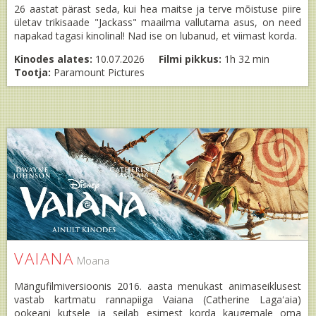
26 aastat pärast seda, kui hea maitse ja terve mõistuse piire
ületav trikisaade "Jackass" maailma vallutama asus, on need
napakad tagasi kinolinal! Nad ise on lubanud, et viimast korda.
Kinodes alates:
10.07.2026
Filmi pikkus:
1h 32 min
Tootja:
Paramount Pictures
VAIANA
Moana
Mängufilmiversioonis 2016. aasta menukast animaseiklusest
vastab kartmatu rannapiiga Vaiana (Catherine Lagaʻaia)
ookeani kutsele ja seilab esimest korda kaugemale oma