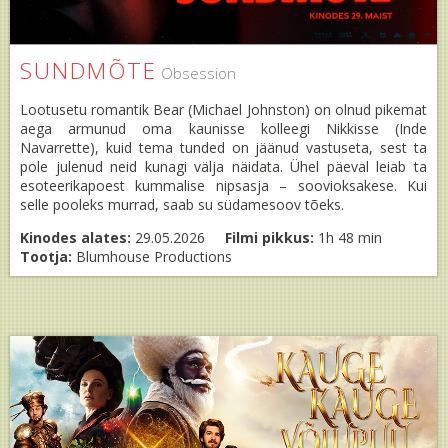
SUNDMÕTE
Obsession
Lootusetu romantik Bear (Michael Johnston) on olnud pikemat
aega armunud oma kaunisse kolleegi Nikkisse (Inde
Navarrette), kuid tema tunded on jäänud vastuseta, sest ta
pole julenud neid kunagi välja näidata. Ühel päeval leiab ta
esoteerikapoest kummalise nipsasja – soovioksakese. Kui
selle pooleks murrad, saab su südamesoov tõeks.
Kinodes alates:
29.05.2026
Filmi pikkus:
1h 48 min
Tootja:
Blumhouse Productions