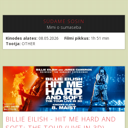
SÜDAME SOSIN
Mimi o sumaseba
Kinodes alates:
08.05.2026
Filmi pikkus:
1h 51 min
Tootja:
OTHER
BILLIE EILISH - HIT ME HARD AND
SOFT: THE TOUR (LIVE IN 3D)