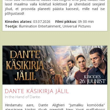
lasid maailma valla koletud koletised ja ühendasid seejärel
jõud, et proovida planeeti päästa kaosest, mille nad ise
põhjustasid!
Kinodes alates:
03.07.2026
Filmi pikkus:
0h 00 min
Tootja:
Illumination Entertainment, Universal Pictures
DANTE KÄSIKIRJA JÄLIL
In the Hand of Dante
Hindamatu aare, Dante Alighieri "Jumaliku komöödia"
algupärane käsikiri jõuab preestrilt New Yorgi maffiabossi