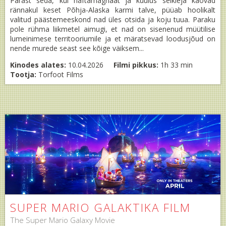
Pärast seda, kui naftamagnaat ja kuulus seikleja kaovad
rännakul keset Põhja-Alaska karmi talve, püüab hoolikalt
valitud päästemeeskond nad üles otsida ja koju tuua. Paraku
pole rühma liikmetel aimugi, et nad on sisenenud müütilise
lumeinimese territooriumile ja et märatsevad loodusjõud on
nende murede seast see kõige väiksem...
Kinodes alates:
10.04.2026
Filmi pikkus:
1h 33 min
Tootja:
Torfoot Films
SUPER MARIO GALAKTIKA FILM
The Super Mario Galaxy Movie