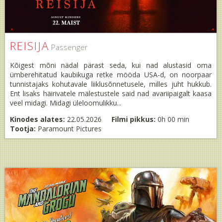
REISIJA
Passenger
Kõigest mõni nädal pärast seda, kui nad alustasid oma
ümberehitatud kaubikuga retke mööda USA-d, on noorpaar
tunnistajaks kohutavale liiklusõnnetusele, milles juht hukkub.
Ent lisaks häirivatele mälestustele said nad avariipaigalt kaasa
veel midagi. Midagi üleloomulikku...
Kinodes alates:
22.05.2026
Filmi pikkus:
0h 00 min
Tootja:
Paramount Pictures