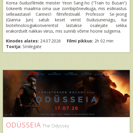
Korea õudusfilmide meister Yeon Sang-ho (“Train to Busan“)
šokeerib maailma oma uue zombipõnevikuga, mis esilinastus
selleaastasel Cannes’i filmifestivalil. Professor Se-jeong
(Gianna Jun) satub keset verist õudusunenägu, kui
biotehnoloogiakonverentsil lastakse osalejate sekka
erakordselt nakkav viirus, mis sunnib võime hoone sulgema.
Kinodes alates:
24.07.2026
Filmi pikkus:
2h 02 min
Tootja:
Smilegate
ODÜSSEIA
The Odyssey