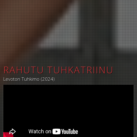
RAHUTU TUHKATRIINU
Levoton Tuhkimo (2024)