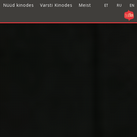
Nüüd kinodes
Varsti Kinodes
Meist