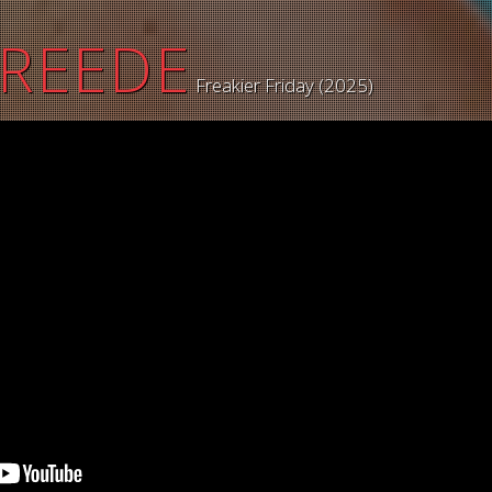
 REEDE
Freakier Friday (2025)