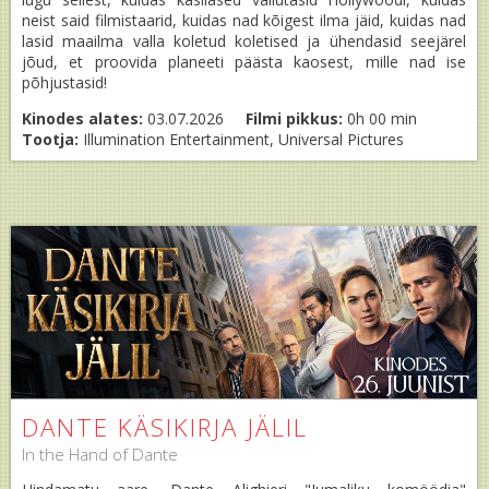
neist said filmistaarid, kuidas nad kõigest ilma jäid, kuidas nad
lasid maailma valla koletud koletised ja ühendasid seejärel
jõud, et proovida planeeti päästa kaosest, mille nad ise
põhjustasid!
Kinodes alates:
03.07.2026
Filmi pikkus:
0h 00 min
Tootja:
Illumination Entertainment, Universal Pictures
DANTE KÄSIKIRJA JÄLIL
In the Hand of Dante