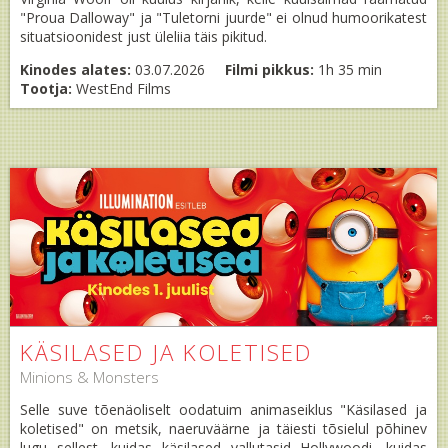
"Proua Dalloway" ja "Tuletorni juurde" ei olnud humoorikatest
situatsioonidest just üleliia täis pikitud.
Kinodes alates:
03.07.2026
Filmi pikkus:
1h 35 min
Tootja:
WestEnd Films
KÄSILASED JA KOLETISED
Minions & Monsters
Selle suve tõenäoliselt oodatuim animaseiklus "Käsilased ja
koletised" on metsik, naeruväärne ja täiesti tõsielul põhinev
lugu sellest, kuidas käsilased vallutasid Hollywoodi, kuidas