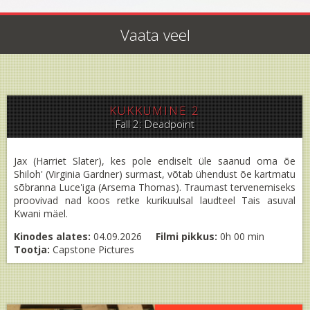
Vaata veel
KUKKUMINE 2
Fall 2: Deadpoint
Jax (Harriet Slater), kes pole endiselt üle saanud oma õe
Shiloh' (Virginia Gardner) surmast, võtab ühendust õe kartmatu
sõbranna Luce'iga (Arsema Thomas). Traumast tervenemiseks
proovivad nad koos retke kurikuulsal laudteel Tais asuval
Kwani mäel.
Kinodes alates:
04.09.2026
Filmi pikkus:
0h 00 min
Tootja:
Capstone Pictures