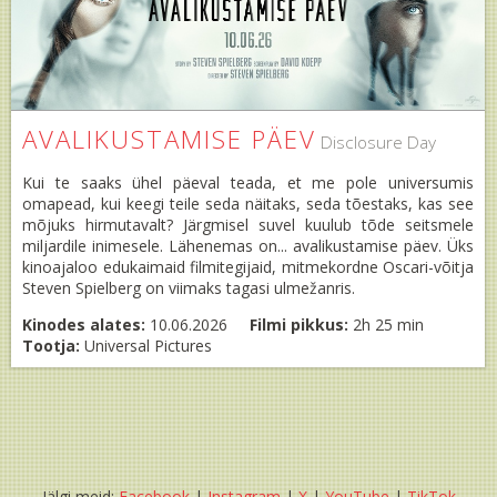
AVALIKUSTAMISE PÄEV
Disclosure Day
Kui te saaks ühel päeval teada, et me pole universumis
omapead, kui keegi teile seda näitaks, seda tõestaks, kas see
mõjuks hirmutavalt? Järgmisel suvel kuulub tõde seitsmele
miljardile inimesele. Lähenemas on... avalikustamise päev. Üks
kinoajaloo edukaimaid filmitegijaid, mitmekordne Oscari-võitja
Steven Spielberg on viimaks tagasi ulmežanris.
Kinodes alates:
10.06.2026
Filmi pikkus:
2h 25 min
Tootja:
Universal Pictures
Jälgi meid:
Facebook
|
Instagram
|
X
|
YouTube
|
TikTok