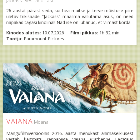
Jackass: Best and Last
26 aastat pärast seda, kui hea maitse ja terve mõistuse piire
ületav trikisaade "Jackass" maailma vallutama asus, on need
napakad tagasi kinolinal! Nad ise on lubanud, et viimast korda.
Kinodes alates:
10.07.2026
Filmi pikkus:
1h 32 min
Tootja:
Paramount Pictures
VAIANA
Moana
Mängufilmiversioonis 2016. aasta menukast animaseiklusest
vastab kartmatu rannapiiga Vaiana (Catherine Lagaʻaia)