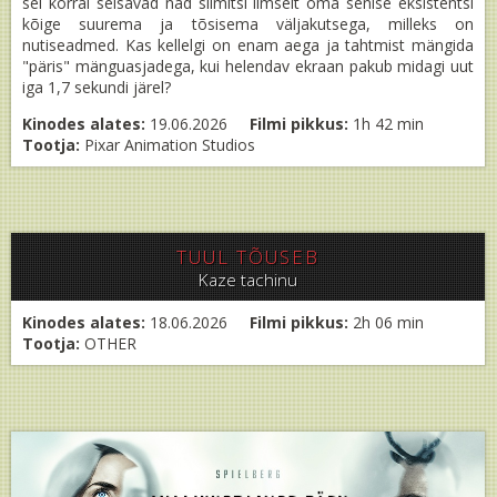
sel korral seisavad nad silmitsi ilmselt oma senise eksistentsi
kõige suurema ja tõsisema väljakutsega, milleks on
nutiseadmed. Kas kellelgi on enam aega ja tahtmist mängida
"päris" mänguasjadega, kui helendav ekraan pakub midagi uut
iga 1,7 sekundi järel?
Kinodes alates:
19.06.2026
Filmi pikkus:
1h 42 min
Tootja:
Pixar Animation Studios
TUUL TÕUSEB
Kaze tachinu
Kinodes alates:
18.06.2026
Filmi pikkus:
2h 06 min
Tootja:
OTHER