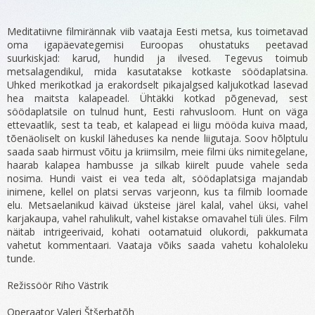
Meditatiivne filmirännak viib vaataja Eesti metsa, kus toimetavad
oma igapäevategemisi Euroopas ohustatuks peetavad
suurkiskjad: karud, hundid ja ilvesed. Tegevus toimub
metsalagendikul, mida kasutatakse kotkaste söödaplatsina.
Uhked merikotkad ja erakordselt pikajalgsed kaljukotkad lasevad
hea maitsta kalapeadel. Ühtäkki kotkad põgenevad, sest
söödaplatsile on tulnud hunt, Eesti rahvusloom. Hunt on väga
ettevaatlik, sest ta teab, et kalapead ei liigu mööda kuiva maad,
tõenäoliselt on kuskil läheduses ka nende liigutaja. Soov hõlptulu
saada saab hirmust võitu ja kriimsilm, meie filmi üks nimitegelane,
haarab kalapea hambusse ja silkab kiirelt puude vahele seda
nosima. Hundi vaist ei vea teda alt, söödaplatsiga majandab
inimene, kellel on platsi servas varjeonn, kus ta filmib loomade
elu. Metsaelanikud käivad üksteise järel kalal, vahel üksi, vahel
karjakaupa, vahel rahulikult, vahel kistakse omavahel tüli üles. Film
näitab intrigeerivaid, kohati ootamatuid olukordi, pakkumata
vahetut kommentaari. Vaataja võiks saada vahetu kohaloleku
tunde.
Režissöör Riho Västrik
Operaator Valeri Štšerbatõh