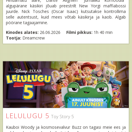
Hindamatu aare, Dante Alighieri "Jumaliku komöödia"
algupärane käsikiri jõuab preestrilt New Yorgi maffiabossi
juurde. Nick Tosches (Oscar Isaac) kutsutakse kontrollima
selle autentsust, kuid mees võtab käsikirja ja kaob. Algab
pöörane tagaajamine.
Kinodes alates:
26.06.2026
Filmi pikkus:
1h 40 min
Tootja:
Dreamcrew
LELULUGU 5
Toy Story 5
Kauboi Woody ja kosmosevalvur Buzz on tagasi meie ees ja