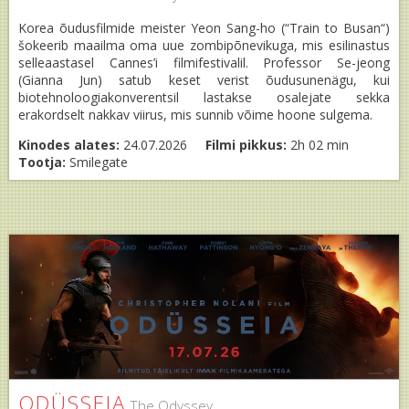
Korea õudusfilmide meister Yeon Sang-ho (“Train to Busan“)
šokeerib maailma oma uue zombipõnevikuga, mis esilinastus
selleaastasel Cannes’i filmifestivalil. Professor Se-jeong
(Gianna Jun) satub keset verist õudusunenägu, kui
biotehnoloogiakonverentsil lastakse osalejate sekka
erakordselt nakkav viirus, mis sunnib võime hoone sulgema.
Kinodes alates:
24.07.2026
Filmi pikkus:
2h 02 min
Tootja:
Smilegate
ODÜSSEIA
The Odyssey