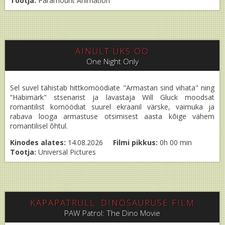
Tootja:
Paramount Animation
AINULT ÜKS ÖÖ
One Night Only
Sel suvel tähistab hittkomöödiate "Armastan sind vihata" ning
“Häbimärk" stsenarist ja lavastaja Will Gluck moodsat
romantilist komöödiat suurel ekraanil värske, vaimuka ja
rabava looga armastuse otsimisest aasta kõige vähem
romantilisel õhtul.
Kinodes alates:
14.08.2026
Filmi pikkus:
0h 00 min
Tootja:
Universal Pictures
KÄPAPATRULL: DINOSAURUSE FILM
PAW Patrol: The Dino Movie