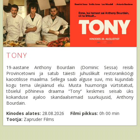
TONY
19-aastane Anthony Bourdain (Dominic Sessa) reisib
Provincetowni ja satub täiesti juhuslikult restoraniköögi
kaootilisse maailma. Sellega saab alguse suvi, mis kujundab
kogu tema ülejäänud elu. Musta huumoriga vürtsitatud,
tõsielul põhineva draama “Tony“ keskmes seisab üks
kokanduse ajaloo skandaalsemaid suurkujusid, Anthony
Bourdain.
Kinodes alates:
28.08.2026
Filmi pikkus:
0h 00 min
Tootja:
Zapruder Films