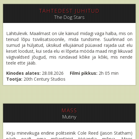
TÄHTEDEST JUHITUD
The Dog Stars
Lähitulevik. Maailmast on üle käinud midagi väga halba, mis on
teinud lõpu tsivilisatsioonile, mida tundsime. Suurlinnad on
surnud ja hüljatud, üksikud ellujäänud püüavad rajada uut elu
keset loodust, kui seda elu ei lõpeta mööda maad ringi liikuvad
vägivaldsed jõugud, mis ründavad kõike ja kõiki, mis nende
teele ette jääb.
Kinodes alates:
28.08.2026
Filmi pikkus:
2h 05 min
Tootja:
20th Century Studios
MÄSS
Mutiny
Kirju minevikuga endine politseinik Cole Reed (Jason Statham)
näeb pealt oma miljardärist tööandja mõrva. Mees