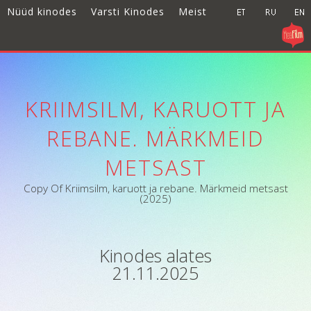
Nüüd kinodes
Varsti Kinodes
Meist
KRIIMSILM, KARUOTT JA
REBANE. MÄRKMEID
METSAST
Copy Of Kriimsilm, karuott ja rebane. Märkmeid metsast
(2025)
Kinodes alates
21.11.2025