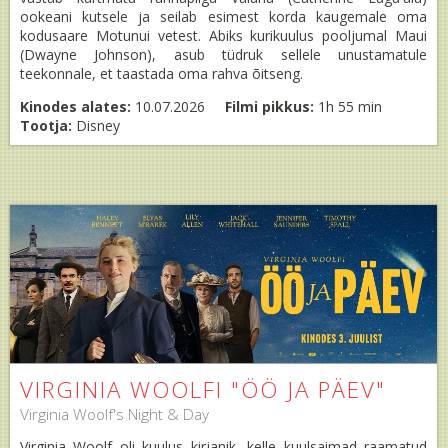
ookeani kutsele ja seilab esimest korda kaugemale oma
kodusaare Motunui vetest. Abiks kurikuulus pooljumal Maui
(Dwayne Johnson), asub tüdruk sellele unustamatule
teekonnale, et taastada oma rahva õitseng.
Kinodes alates:
10.07.2026
Filmi pikkus:
1h 55 min
Tootja:
Disney
VIRGINIA WOOLFI "ÖÖ JA PÄEV"
Virginia Woolf's Night & Day
Virginia Woolf oli kuulus kirjanik, kelle kuulsaimad raamatud