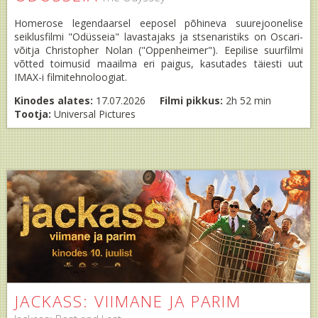
Homerose legendaarsel eeposel põhineva suurejoonelise
seiklusfilmi "Odüsseia" lavastajaks ja stsenaristiks on Oscari-
võitja Christopher Nolan ("Oppenheimer"). Eepilise suurfilmi
võtted toimusid maailma eri paigus, kasutades täiesti uut
IMAX-i filmitehnoloogiat.
Kinodes alates:
17.07.2026
Filmi pikkus:
2h 52 min
Tootja:
Universal Pictures
JACKASS: VIIMANE JA PARIM