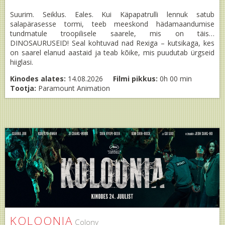
Suurim. Seiklus. Eales. Kui Käpapatrulli lennuk satub
salapärasesse tormi, teeb meeskond hädamaandumise
tundmatule troopilisele saarele, mis on täis…
DINOSAURUSEID! Seal kohtuvad nad Rexiga – kutsikaga, kes
on saarel elanud aastaid ja teab kõike, mis puudutab ürgseid
hiiglasi.
Kinodes alates:
14.08.2026
Filmi pikkus:
0h 00 min
Tootja:
Paramount Animation
KOLOONIA
Colony