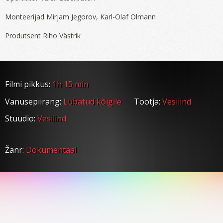
Monteerijad Mirjam Jegorov, Karl-Olaf Olmann
Produtsent Riho Västrik
Filmi pikkus:
1h 15 min
Vanusepiirang:
Lubatud kõigile
Tootja:
Vesilind
Stuudio:
Vesilind
Žanr:
Dokumentaal