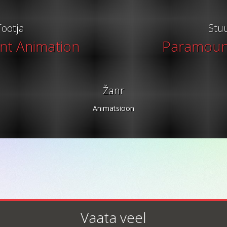
Tootja
Stu
t Animation
Paramount
Žanr
Animatsioon
Vaata veel