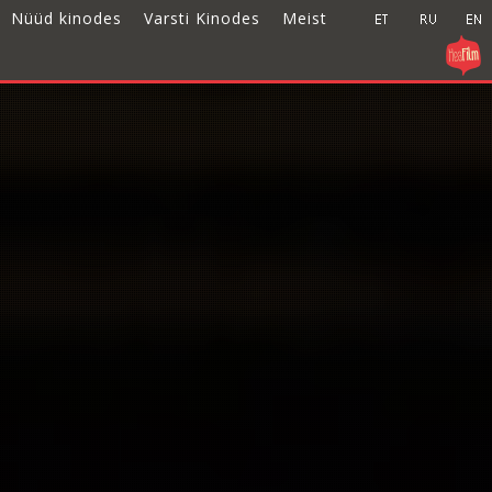
Nüüd kinodes
Varsti Kinodes
Meist