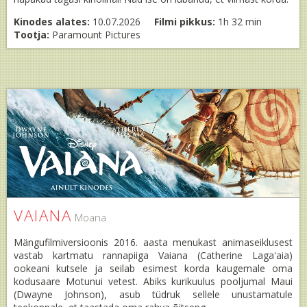
Kinodes alates:
10.07.2026
Filmi pikkus:
1h 32 min
Tootja:
Paramount Pictures
VAIANA
Moana
Mängufilmiversioonis 2016. aasta menukast animaseiklusest
vastab kartmatu rannapiiga Vaiana (Catherine Lagaʻaia)
ookeani kutsele ja seilab esimest korda kaugemale oma
kodusaare Motunui vetest. Abiks kurikuulus pooljumal Maui
(Dwayne Johnson), asub tüdruk sellele unustamatule