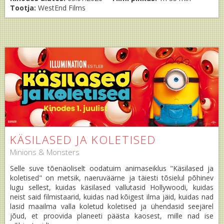
Tootja:
WestEnd Films
KÄSILASED JA KOLETISED
Minions & Monsters
Selle suve tõenäoliselt oodatuim animaseiklus "Käsilased ja
koletised" on metsik, naeruväärne ja täiesti tõsielul põhinev
lugu sellest, kuidas käsilased vallutasid Hollywoodi, kuidas
neist said filmistaarid, kuidas nad kõigest ilma jäid, kuidas nad
lasid maailma valla koletud koletised ja ühendasid seejärel
jõud, et proovida planeeti päästa kaosest, mille nad ise