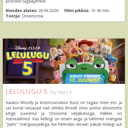
pöörane tagaajamine.
Kinodes alates:
26.06.2026
Filmi pikkus:
1h 40 min
Tootja:
Dreamcrew
LELULUGU 5
Toy Story 5
Kauboi Woody ja kosmosevalvur Buzz on tagasi meie ees ja
sel korral seisavad nad silmitsi ilmselt oma senise eksistentsi
kõige suurema ja tõsisema väljakutsega, milleks on
nutiseadmed. Kas kellelgi on enam aega ja tahtmist mängida
"päris" mänguasjadega, kui helendav ekraan pakub midagi uut