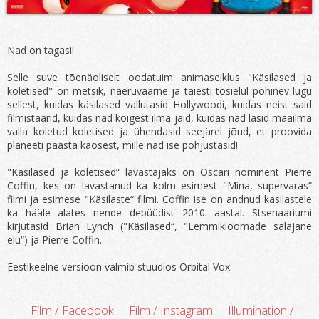
Nad on tagasi!
Selle suve tõenäoliselt oodatuim animaseiklus "Käsilased ja
koletised" on metsik, naeruväärne ja täiesti tõsielul põhinev lugu
sellest, kuidas käsilased vallutasid Hollywoodi, kuidas neist said
filmistaarid, kuidas nad kõigest ilma jäid, kuidas nad lasid maailma
valla koletud koletised ja ühendasid seejärel jõud, et proovida
planeeti päästa kaosest, mille nad ise põhjustasid!
"Käsilased ja koletised“ lavastajaks on Oscari nominent Pierre
Coffin, kes on lavastanud ka kolm esimest "Mina, supervaras“
filmi ja esimese "Käsilaste“ filmi. Coffin ise on andnud käsilastele
ka hääle alates nende debüüdist 2010. aastal. Stsenaariumi
kirjutasid Brian Lynch ("Käsilased“, "Lemmikloomade salajane
elu“) ja Pierre Coffin.
Eestikeelne versioon valmib stuudios Orbital Vox.
Film / Facebook
Film / Instagram
Illumination /