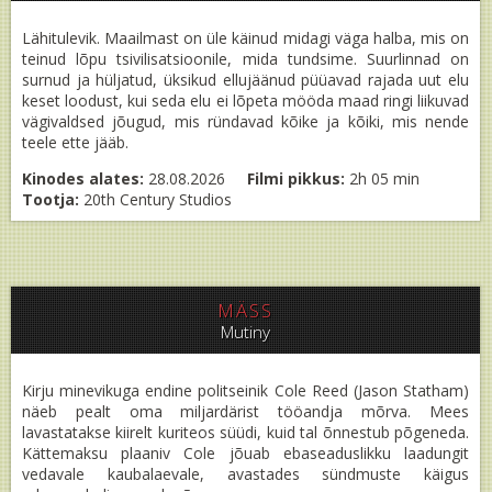
Lähitulevik. Maailmast on üle käinud midagi väga halba, mis on
teinud lõpu tsivilisatsioonile, mida tundsime. Suurlinnad on
surnud ja hüljatud, üksikud ellujäänud püüavad rajada uut elu
keset loodust, kui seda elu ei lõpeta mööda maad ringi liikuvad
vägivaldsed jõugud, mis ründavad kõike ja kõiki, mis nende
teele ette jääb.
Kinodes alates:
28.08.2026
Filmi pikkus:
2h 05 min
Tootja:
20th Century Studios
MÄSS
Mutiny
Kirju minevikuga endine politseinik Cole Reed (Jason Statham)
näeb pealt oma miljardärist tööandja mõrva. Mees
lavastatakse kiirelt kuriteos süüdi, kuid tal õnnestub põgeneda.
Kättemaksu plaaniv Cole jõuab ebaseaduslikku laadungit
vedavale kaubalaevale, avastades sündmuste käigus