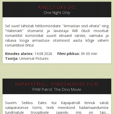
AINULT ÜKS ÖÖ
One Night Only
Sel suvel tähistab hittkomöödiate "Armastan sind vihata" ning
“Häbimärk" stsenarist ja lavastaja Will Gluck moodsat
romantilist komöödiat suurel ekraanil värske, vaimuka ja
rabava looga armastuse otsimisest aasta kõige vähem
romantilisel õhtul.
Kinodes alates:
14.08.2026
Filmi pikkus:
0h 00 min
Tootja:
Universal Pictures
KÄPAPATRULL: DINOSAURUSE FILM
PAW Patrol: The Dino Movie
Suurim. Seiklus. Eales. Kui Käpapatrulli lennuk satub
salapärasesse tormi, teeb meeskond hädamaandumise
tundmatule troopilisele saarele, mis on täis…