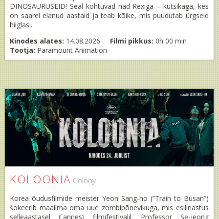
DINOSAURUSEID! Seal kohtuvad nad Rexiga – kutsikaga, kes
on saarel elanud aastaid ja teab kõike, mis puudutab ürgseid
hiiglasi.
Kinodes alates:
14.08.2026
Filmi pikkus:
0h 00 min
Tootja:
Paramount Animation
KOLOONIA
Colony
Korea õudusfilmide meister Yeon Sang-ho (“Train to Busan“)
šokeerib maailma oma uue zombipõnevikuga, mis esilinastus
selleaastasel Cannes’i filmifestivalil. Professor Se-jeong