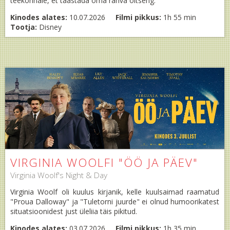
teekonnale, et taastada oma rahva õitseng.
Kinodes alates:
10.07.2026
Filmi pikkus:
1h 55 min
Tootja:
Disney
VIRGINIA WOOLFI "ÖÖ JA PÄEV"
Virginia Woolf's Night & Day
Virginia Woolf oli kuulus kirjanik, kelle kuulsaimad raamatud
"Proua Dalloway" ja "Tuletorni juurde" ei olnud humoorikatest
situatsioonidest just üleliia täis pikitud.
Kinodes alates:
03.07.2026
Filmi pikkus:
1h 35 min