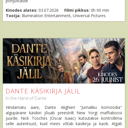
põhjustasid!
Kinodes alates:
03.07.2026
Filmi pikkus:
0h 00 min
Tootja:
Illumination Entertainment, Universal Pictures
DANTE KÄSIKIRJA JÄLIL
In the Hand of Dante
Hindamatu aare, Dante Alighieri "Jumaliku komöödia"
algupärane käsikiri jõuab preestrilt New Yorgi maffiabossi
juurde. Nick Tosches (Oscar Isaac) kutsutakse kontrollima
selle autentsust, kuid mees võtab käsikirja ja kaob. Algab