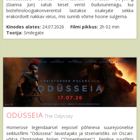
(Gianna Jun) satub keset verist õudusunenägu, kui
biotehnoloogiakonverentsil lastakse osalejate sekka
erakordselt nakkav viirus, mis sunnib võime hoone sulgema.
Kinodes alates:
24.07.2026
Filmi pikkus:
2h 02 min
Tootja:
Smilegate
ODÜSSEIA
The Odyssey
Homerose legendaarsel eeposel põhineva suurejoonelise
seiklusfilmi "Odüsseia" lavastajaks ja stsenaristiks on Oscari-
võitja Christopher Nolan ("Oppenheimer"). Eepilise suurfilmi