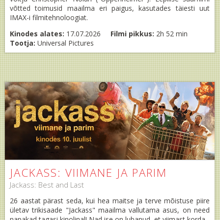
võtted toimusid maailma eri paigus, kasutades täiesti uut
IMAX-i filmitehnoloogiat.
Kinodes alates:
17.07.2026
Filmi pikkus:
2h 52 min
Tootja:
Universal Pictures
JACKASS: VIIMANE JA PARIM
Jackass: Best and Last
26 aastat pärast seda, kui hea maitse ja terve mõistuse piire
ületav trikisaade "Jackass" maailma vallutama asus, on need
napakad tagasi kinolinal! Nad ise on lubanud, et viimast korda.