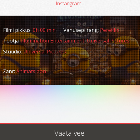
Instangram
Filmi pikkus:
0h 00 min
Vanusepiirang:
Perefilm
Tootja:
Illumination Entertainment, Universal Pictures
Stuudio:
Universal Pictures
Žanr:
Animatsioon
Vaata veel