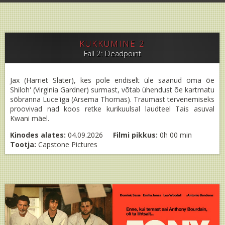
KUKKUMINE 2
Fall 2: Deadpoint
Jax (Harriet Slater), kes pole endiselt üle saanud oma õe
Shiloh' (Virginia Gardner) surmast, võtab ühendust õe kartmatu
sõbranna Luce'iga (Arsema Thomas). Traumast tervenemiseks
proovivad nad koos retke kurikuulsal laudteel Tais asuval
Kwani mäel.
Kinodes alates:
04.09.2026
Filmi pikkus:
0h 00 min
Tootja:
Capstone Pictures