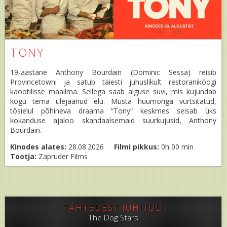
TONY
19-aastane Anthony Bourdain (Dominic Sessa) reisib
Provincetowni ja satub täiesti juhuslikult restoraniköögi
kaootilisse maailma. Sellega saab alguse suvi, mis kujundab
kogu tema ülejäänud elu. Musta huumoriga vürtsitatud,
tõsielul põhineva draama “Tony“ keskmes seisab üks
kokanduse ajaloo skandaalsemaid suurkujusid, Anthony
Bourdain.
Kinodes alates:
28.08.2026
Filmi pikkus:
0h 00 min
Tootja:
Zapruder Films
TÄHTEDEST JUHITUD
The Dog Stars