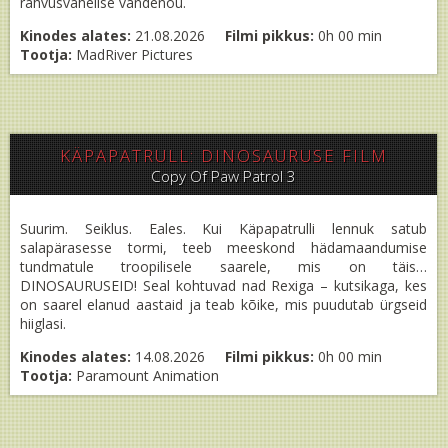
rahvusvahelise vandenõu.
Kinodes alates:
21.08.2026
Filmi pikkus:
0h 00 min
Tootja:
MadRiver Pictures
KÄPAPATRULL: DINOSAURUSE FILM
Copy Of Paw Patrol 3
Suurim. Seiklus. Eales. Kui Käpapatrulli lennuk satub
salapärasesse tormi, teeb meeskond hädamaandumise
tundmatule troopilisele saarele, mis on täis…
DINOSAURUSEID! Seal kohtuvad nad Rexiga – kutsikaga, kes
on saarel elanud aastaid ja teab kõike, mis puudutab ürgseid
hiiglasi.
Kinodes alates:
14.08.2026
Filmi pikkus:
0h 00 min
Tootja:
Paramount Animation