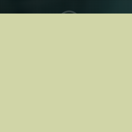
Kinodes alates
20.03.2026
Tallinn
Kinobuss
OSTA PILETID