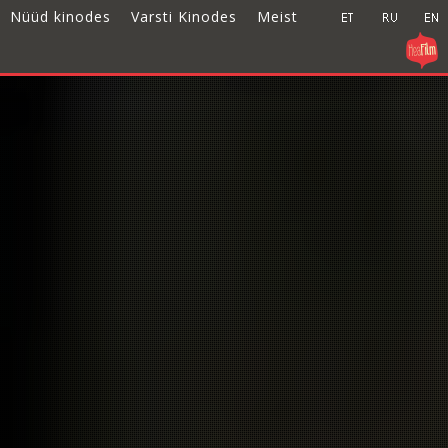
Nüüd kinodes
Varsti Kinodes
Meist