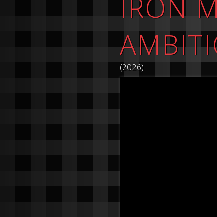
IRON M
AMBIT
(2026)