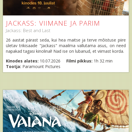
JACKASS: VIIMANE JA PARIM
Jackass: Best and Last
26 aastat pärast seda, kui hea maitse ja terve mõistuse piire
ületav trikisaade "Jackass" maailma vallutama asus, on need
napakad tagasi kinolinal! Nad ise on lubanud, et viimast korda.
Kinodes alates:
10.07.2026
Filmi pikkus:
1h 32 min
Tootja:
Paramount Pictures