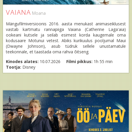
VAIANA
Moana
Mängufilmiversioonis 2016. aasta menukast animaseiklusest
vastab kartmatu rannapiiga Vaiana (Catherine Lagaʻaia)
ookeani kutsele ja seilab esimest korda kaugemale oma
kodusaare Motunui vetest. Abiks kurikuulus pooljumal Maui
(Dwayne Johnson), asub tüdruk sellele unustamatule
teekonnale, et taastada oma rahva õitseng.
Kinodes alates:
10.07.2026
Filmi pikkus:
1h 55 min
Tootja:
Disney