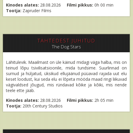
Kinodes alates:
28.08.2026
Filmi pikkus:
0h 00 min
Tootja:
Zapruder Films
TÄHTEDEST JUHITUD
The Dog Stars
Lähitulevik. Maailmast on üle käinud midagi väga halba, mis on
teinud lõpu tsivilisatsioonile, mida tundsime. Suurlinnad on
surnud ja hüljatud, üksikud ellujäänud püüavad rajada uut elu
keset loodust, kui seda elu ei lõpeta mööda maad ringi liikuvad
vägivaldsed jõugud, mis ründavad kõike ja kõiki, mis nende
teele ette jääb.
Kinodes alates:
28.08.2026
Filmi pikkus:
2h 05 min
Tootja:
20th Century Studios