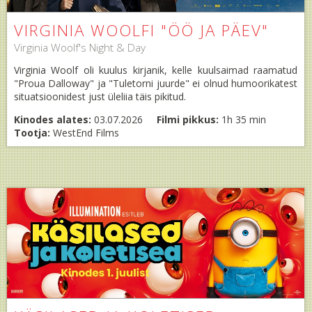
VIRGINIA WOOLFI "ÖÖ JA PÄEV"
Virginia Woolf's Night & Day
Virginia Woolf oli kuulus kirjanik, kelle kuulsaimad raamatud
"Proua Dalloway" ja "Tuletorni juurde" ei olnud humoorikatest
situatsioonidest just üleliia täis pikitud.
Kinodes alates:
03.07.2026
Filmi pikkus:
1h 35 min
Tootja:
WestEnd Films