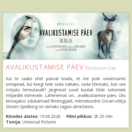
AVALIKUSTAMISE PÄEV
Disclosure Day
Kui te saaks ühel päeval teada, et me pole universumis
omapead, kui keegi teile seda näitaks, seda tõestaks, kas see
mõjuks hirmutavalt? Järgmisel suvel kuulub tõde seitsmele
miljardile inimesele. Lähenemas on... avalikustamise päev. Üks
kinoajaloo edukaimaid filmitegijaid, mitmekordne Oscari-võitja
Steven Spielberg on viimaks tagasi ulmežanris.
Kinodes alates:
10.06.2026
Filmi pikkus:
2h 25 min
Tootja:
Universal Pictures