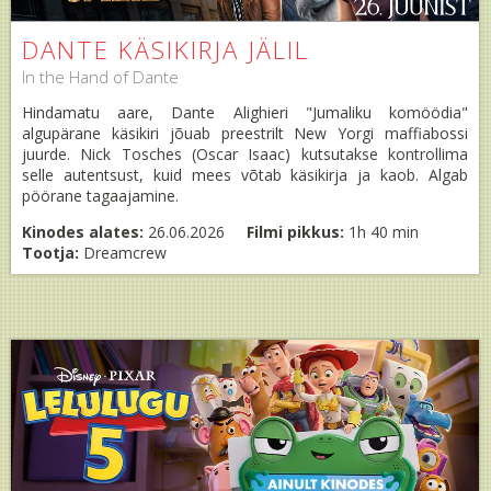
DANTE KÄSIKIRJA JÄLIL
In the Hand of Dante
Hindamatu aare, Dante Alighieri "Jumaliku komöödia"
algupärane käsikiri jõuab preestrilt New Yorgi maffiabossi
juurde. Nick Tosches (Oscar Isaac) kutsutakse kontrollima
selle autentsust, kuid mees võtab käsikirja ja kaob. Algab
pöörane tagaajamine.
Kinodes alates:
26.06.2026
Filmi pikkus:
1h 40 min
Tootja:
Dreamcrew