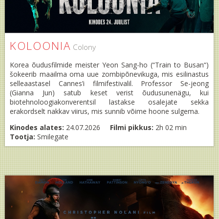
KOLOONIA
Colony
Korea õudusfilmide meister Yeon Sang-ho (“Train to Busan“)
šokeerib maailma oma uue zombipõnevikuga, mis esilinastus
selleaastasel Cannes’i filmifestivalil. Professor Se-jeong
(Gianna Jun) satub keset verist õudusunenägu, kui
biotehnoloogiakonverentsil lastakse osalejate sekka
erakordselt nakkav viirus, mis sunnib võime hoone sulgema.
Kinodes alates:
24.07.2026
Filmi pikkus:
2h 02 min
Tootja:
Smilegate