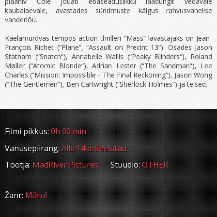
plaaniv Cole jõuab ebaseaduslikku laadungit vedavale
kaubalaevale, avastades sündmuste käigus rahvusvahelise
vandenõu.
Kaelamurdvas tempos action-thrilleri “Mäss“ lavastajaks on Jean-
François Richet (“Plane“, “Assault on Precint 13“). Osades Jason
Statham (“Snatch“), Annabelle Wallis (“Peaky Blinders“), Roland
Møller (“Atomic Blonde“), Adrian Lester (“The Sandman“), Lee
Charles (“Mission: Impossible - The Final Reckoning“), Jason Wong
(“The Gentlemen”), Ben Cartwright (“Sherlock Holmes”) ja teised.
Filmi pikkus:
0h 00 min
Vanusepiirang:
Alla 14 a. keelatud
Tootja:
MadRiver Pictures
Stuudio:
OTHER
Žanr:
Märul