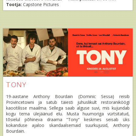
Tootja:
Capstone Pictures
TONY
19-aastane Anthony Bourdain (Dominic Sessa) reisib
Provincetowni ja satub täiesti juhuslikult restoraniköögi
kaootilisse maailma. Sellega saab alguse suvi, mis kujundab
kogu tema ülejäänud elu. Musta huumoriga vürtsitatud,
tõsielul põhineva draama “Tony“ keskmes seisab üks
kokanduse ajaloo skandaalsemaid suurkujusid, Anthony
Bourdain.