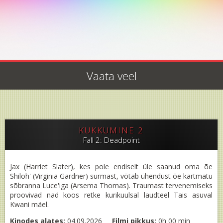
Vaata veel
KUKKUMINE 2
Fall 2: Deadpoint
Jax (Harriet Slater), kes pole endiselt üle saanud oma õe
Shiloh' (Virginia Gardner) surmast, võtab ühendust õe kartmatu
sõbranna Luce'iga (Arsema Thomas). Traumast tervenemiseks
proovivad nad koos retke kurikuulsal laudteel Tais asuval
Kwani mäel.
Kinodes alates:
04.09.2026
Filmi pikkus:
0h 00 min