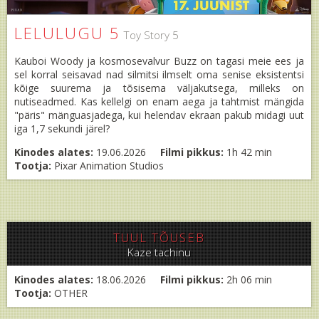
LELULUGU 5
Toy Story 5
Kauboi Woody ja kosmosevalvur Buzz on tagasi meie ees ja
sel korral seisavad nad silmitsi ilmselt oma senise eksistentsi
kõige suurema ja tõsisema väljakutsega, milleks on
nutiseadmed. Kas kellelgi on enam aega ja tahtmist mängida
"päris" mänguasjadega, kui helendav ekraan pakub midagi uut
iga 1,7 sekundi järel?
Kinodes alates:
19.06.2026
Filmi pikkus:
1h 42 min
Tootja:
Pixar Animation Studios
TUUL TÕUSEB
Kaze tachinu
Kinodes alates:
18.06.2026
Filmi pikkus:
2h 06 min
Tootja:
OTHER