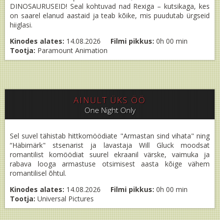
DINOSAURUSEID! Seal kohtuvad nad Rexiga – kutsikaga, kes
on saarel elanud aastaid ja teab kõike, mis puudutab ürgseid
hiiglasi.
Kinodes alates:
14.08.2026
Filmi pikkus:
0h 00 min
Tootja:
Paramount Animation
AINULT ÜKS ÖÖ
One Night Only
Sel suvel tähistab hittkomöödiate "Armastan sind vihata" ning
“Häbimärk" stsenarist ja lavastaja Will Gluck moodsat
romantilist komöödiat suurel ekraanil värske, vaimuka ja
rabava looga armastuse otsimisest aasta kõige vähem
romantilisel õhtul.
Kinodes alates:
14.08.2026
Filmi pikkus:
0h 00 min
Tootja:
Universal Pictures