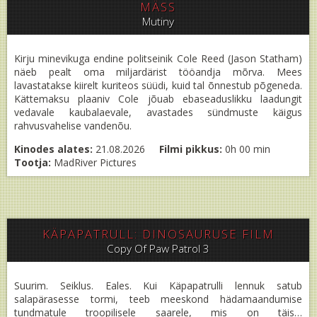
MÄSS
Mutiny
Kirju minevikuga endine politseinik Cole Reed (Jason Statham)
näeb pealt oma miljardärist tööandja mõrva. Mees
lavastatakse kiirelt kuriteos süüdi, kuid tal õnnestub põgeneda.
Kättemaksu plaaniv Cole jõuab ebaseaduslikku laadungit
vedavale kaubalaevale, avastades sündmuste käigus
rahvusvahelise vandenõu.
Kinodes alates:
21.08.2026
Filmi pikkus:
0h 00 min
Tootja:
MadRiver Pictures
KÄPAPATRULL: DINOSAURUSE FILM
Copy Of Paw Patrol 3
Suurim. Seiklus. Eales. Kui Käpapatrulli lennuk satub
salapärasesse tormi, teeb meeskond hädamaandumise
tundmatule troopilisele saarele, mis on täis…