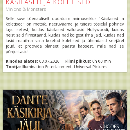
KÄSILASED JA KOLETISED
Minions & Monsters
Selle suve tõenäoliselt oodatuim animaseiklus "Käsilased ja
koletised" on metsik, naeruväärne ja täiesti tõsielul põhinev
lugu sellest, kuidas käsilased vallutasid Hollywoodi, kuidas
neist said filmistaarid, kuidas nad kõigest ilma jäid, kuidas nad
lasid maailma valla koletud koletised ja ühendasid seejärel
jõud, et proovida planeeti päästa kaosest, mille nad ise
põhjustasid!
Kinodes alates:
03.07.2026
Filmi pikkus:
0h 00 min
Tootja:
Illumination Entertainment, Universal Pictures