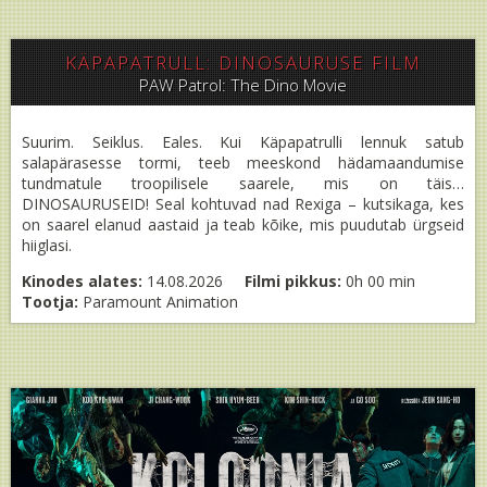
KÄPAPATRULL: DINOSAURUSE FILM
PAW Patrol: The Dino Movie
Suurim. Seiklus. Eales. Kui Käpapatrulli lennuk satub
salapärasesse tormi, teeb meeskond hädamaandumise
tundmatule troopilisele saarele, mis on täis…
DINOSAURUSEID! Seal kohtuvad nad Rexiga – kutsikaga, kes
on saarel elanud aastaid ja teab kõike, mis puudutab ürgseid
hiiglasi.
Kinodes alates:
14.08.2026
Filmi pikkus:
0h 00 min
Tootja:
Paramount Animation