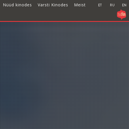
Nüüd kinodes
Varsti Kinodes
Meist